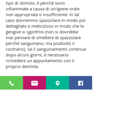
tipo di stimolo, è perché sono
infiammate a causa di un’igiene orale
non appropriata o insufficiente. In tal
caso dovremmo spazzolare in modo più
dettagliato e meticoloso in modo che le
gengive si sgonfino (non si dovrebbe
mai pensare di smettere di spazzolare
perché sanguinano, ma piuttosto il
contrario). Se il sanguinamento continua
dopo alcuni giorni, è necessario
richiedere un appuntamento con il
proprio dentista.
LA MALATTIA PARODONTALE HA
TRATTAMENTO?
Ovviamente ha un trattamento, ma
dobbiamo essere molto coerenti con la
nostra igiene orale e le revisioni
periodiche in modo che questa malattia
non progredisca.
Il trattamento consiste di tre parti: